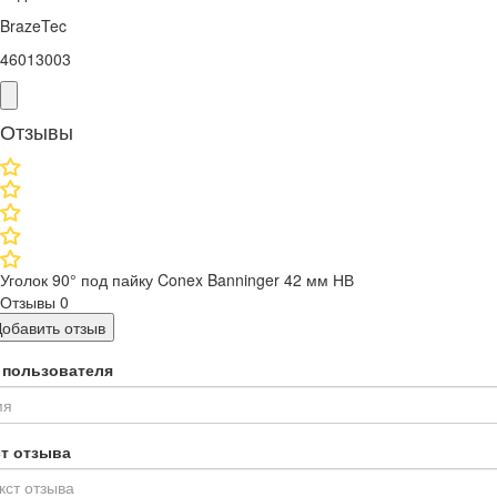
BrazeTec
46013003
Отзывы
Уголок 90° под пайку Conex Banninger 42 мм НВ
Отзывы
0
Добавить отзыв
 пользователя
ст отзыва