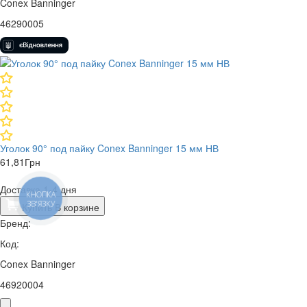
Conex Banninger
46290005
Уголок 90° под пайку Conex Banninger 15 мм НВ
61,81
Грн
Доставка 1-4 дня
КНОПКА
ЗВ'ЯЗКУ
Купить
В корзине
Бренд:
Код:
Conex Banninger
46920004