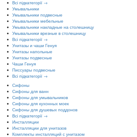
Всі підкатегорії →
Умывальники
Умывальники подвесные
Умывальники мебельные
Умывальники накладные на столешницу
Умывальники врезные в столешницу
Всі підкатегорії →
Унитазы и чаши Генуя
Унитазы напольные
Унитазы подвесные
Чаши Генуя
Писсуары подвесные
Всі підкатегорії →
Сифоны
Сифоны для ванн
Сифоны для умывальников
Сифоны для кухонных моек
Сифоны для душевых поддонов
Всі підкатегорії →
Инсталляции
Инсталляции для унитазов
Комплекты инсталляций с унитазом