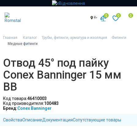
0
0
0
Киев
Главная
Каталог
Трубы, фитинги, арматура и изоляция
Фитинги
Медные фитинги
Отвод 45° под пайку
Conex Banninger 15 мм
ВВ
Код товара:
46410003
Код производителя:
100483
Бренд:
Conex Banninger
Свойства
Описание
Документация
Сопутствующие товары