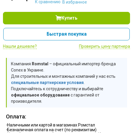
К сравнению
В избранное
шт
шт
шт
шт
Купить
шт
шт
шт
Быстрая покупка
шт
шт
шт
Нашли дешевле?
Проверить цену партнера
шт
шт
шт
Компания
Romstal
– официальный импортер бренда
шт
шт
Conex в Украине.
шт
Для строительных и монтажных компаний у нас есть
специальные партнерские условия
.
Подключайтесь к сотрудничеству и выбирайте
официальное оборудование
с гарантией от
производителя.
Оплата:
Наличными или картой в магазинах Ромстал
Безналичная оплата на счет (по реквизитам)