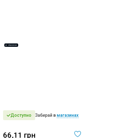
Доступно
Забирай в
магазинах
шт
шт
66,11
грн
шт