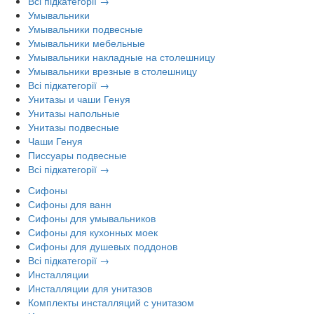
Всі підкатегорії →
Умывальники
Умывальники подвесные
Умывальники мебельные
Умывальники накладные на столешницу
Умывальники врезные в столешницу
Всі підкатегорії →
Унитазы и чаши Генуя
Унитазы напольные
Унитазы подвесные
Чаши Генуя
Писсуары подвесные
Всі підкатегорії →
Сифоны
Сифоны для ванн
Сифоны для умывальников
Сифоны для кухонных моек
Сифоны для душевых поддонов
Всі підкатегорії →
Инсталляции
Инсталляции для унитазов
Комплекты инсталляций с унитазом