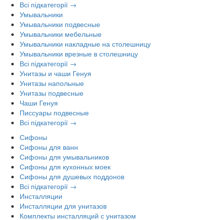
Всі підкатегорії →
Умывальники
Умывальники подвесные
Умывальники мебельные
Умывальники накладные на столешницу
Умывальники врезные в столешницу
Всі підкатегорії →
Унитазы и чаши Генуя
Унитазы напольные
Унитазы подвесные
Чаши Генуя
Писсуары подвесные
Всі підкатегорії →
Сифоны
Сифоны для ванн
Сифоны для умывальников
Сифоны для кухонных моек
Сифоны для душевых поддонов
Всі підкатегорії →
Инсталляции
Инсталляции для унитазов
Комплекты инсталляций с унитазом