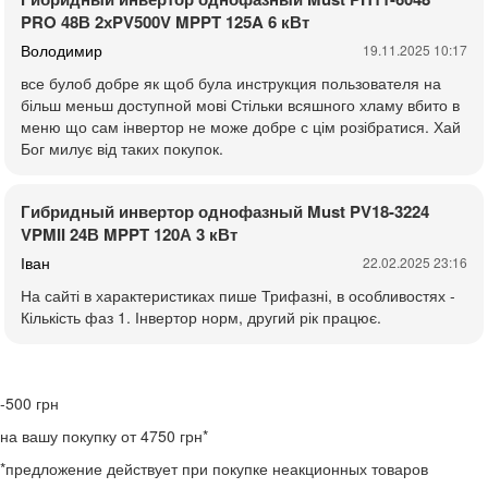
PRO 48В 2хPV500V MPPT 125A 6 кВт
Володимир
19.11.2025 10:17
все булоб добре як щоб була инструкция пользователя на
більш меньш доступной мові Стільки всяшного хламу вбито в
меню що сам інвертор не може добре с цім розібратися. Хай
Бог милує від таких покупок.
Гибридный инвертор однофазный Must PV18-3224
VPMII 24В MPPT 120А 3 кВт
Іван
22.02.2025 23:16
На сайті в характеристиках пише Трифазні, в особливостях -
Кількість фаз 1. Інвертор норм, другий рік працює.
-500
грн
на вашу покупку от 4750 грн*
*предложение действует при покупке неакционных товаров