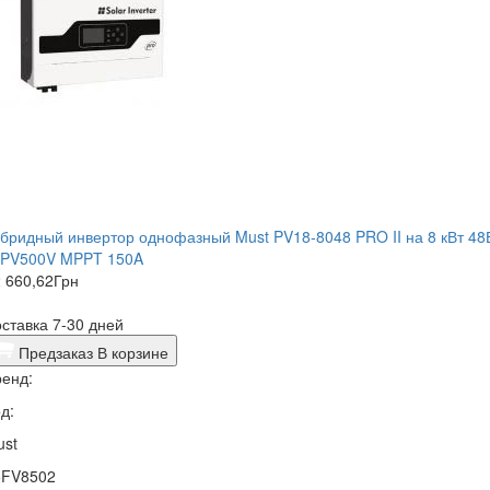
бридный инвертор однофазный Must PV18-8048 PRO II на 8 кВт 48
хPV500V MPPT 150A
 660,62
Грн
ставка 7-30 дней
Предзаказ
В корзине
енд:
д:
ust
5FV8502