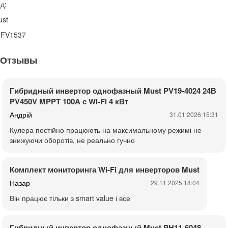
д:
ust
5FV1537
Отзывы
Гибридный инвертор однофазный Must PV19-4024 24В
PV450V MPPT 100A с Wi-Fi 4 кВт
Андрій
31.01.2026 15:31
Кулера постійно працюють на максимальному режимі не
знижуючи оборотів, не реально гучно
Комплект мониторинга Wi-Fi для инверторов Must
Назар
29.11.2025 18:04
Він працює тільки з smart value і все
Гибридный инвертор однофазный Must PH11-6048