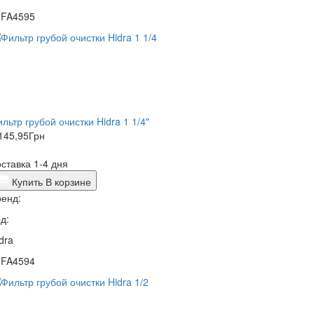
0FA4595
льтр грубой очистки Hidra 1 1/4"
145,95
Грн
ставка 1-4 дня
Купить
В корзине
енд:
д:
dra
0FA4594