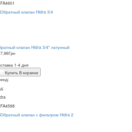
0FA4601
ратный клапан Hidra 3/4" латунный
7,96
Грн
ставка 1-4 дня
Купить
В корзине
енд:
д:
dra
0FA4598