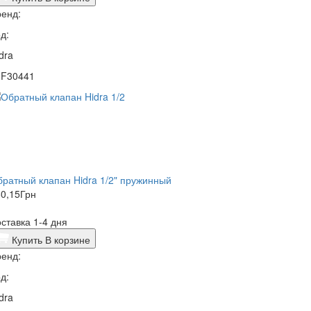
енд:
д:
dra
0F30441
ратный клапан Hidra 1/2" пружинный
0,15
Грн
ставка 1-4 дня
Купить
В корзине
енд:
д:
dra