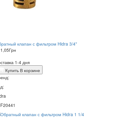
ратный клапан с фильтром Hidra 3/4"
1,05
Грн
ставка 1-4 дня
Купить
В корзине
енд:
д:
dra
0F20441