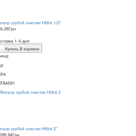
льтр грубой очистки Hidra 1/2"
6,38
Грн
ставка 1-4 дня
Купить
В корзине
енд:
д:
dra
0FA4591
льтр грубой очистки Hidra 2"
098,94
Грн