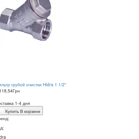
льтр грубой очистки Hidra 1 1/2"
118,54
Грн
ставка 1-4 дня
Купить
В корзине
енд:
д:
dra