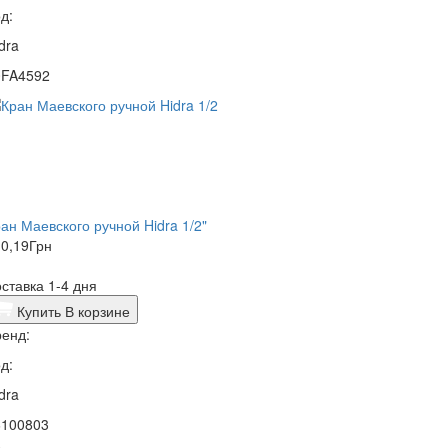
д:
dra
0FA4592
ан Маевского ручной Hidra 1/2"
0,19
Грн
ставка 1-4 дня
Купить
В корзине
енд:
д:
dra
6100803