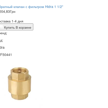
ратный клапан с фильтром Hidra 1 1/2"
204,83
Грн
ставка 1-4 дня
Купить
В корзине
енд:
д:
dra
0F50441