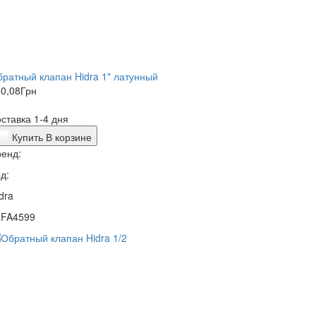
ратный клапан Hidra 1" латунный
0,08
Грн
ставка 1-4 дня
Купить
В корзине
енд:
д:
dra
0FA4599