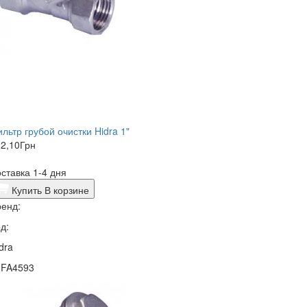
льтр грубой очистки Hidra 1"
2,10
Грн
ставка 1-4 дня
Купить
В корзине
енд:
д:
dra
0FA4593