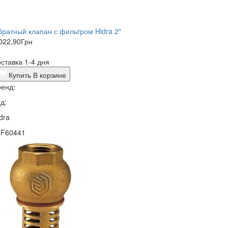
ратный клапан с фильтром Hidra 2"
022,90
Грн
ставка 1-4 дня
Купить
В корзине
енд:
д:
dra
0F60441