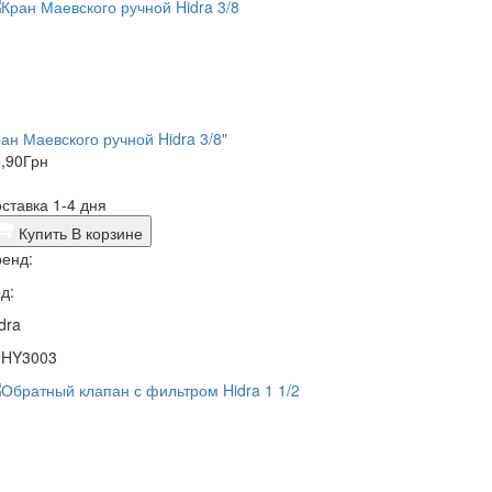
ан Маевского ручной Hidra 3/8"
,90
Грн
ставка 1-4 дня
Купить
В корзине
енд:
д:
dra
0HY3003