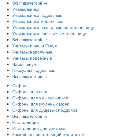
Всі підкатегорії →
Умывальники
Умывальники подвесные
Умывальники мебельные
Умывальники накладные на столешницу
Умывальники врезные в столешницу
Всі підкатегорії →
Унитазы и чаши Генуя
Унитазы напольные
Унитазы подвесные
Чаши Генуя
Писсуары подвесные
Всі підкатегорії →
Сифоны
Сифоны для ванн
Сифоны для умывальников
Сифоны для кухонных моек
Сифоны для душевых поддонов
Всі підкатегорії →
Инсталляции
Инсталляции для унитазов
Комплекты инсталляций с унитазом