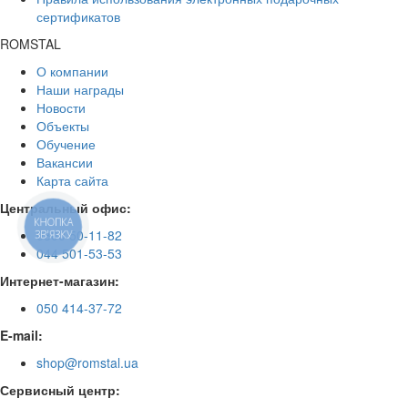
сертификатов
ROMSTAL
О компании
Наши награды
Новости
Объекты
Обучение
Вакансии
Карта сайта
Центральный офис:
КНОПКА
0800 50-11-82
ЗВ'ЯЗКУ
044 501-53-53
Интернет-магазин:
050 414-37-72
E-mail:
shop@romstal.ua
Сервисный центр: