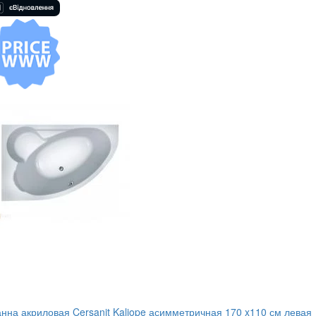
нна акриловая Cersanit Kaliope асимметричная 170 x110 см левая