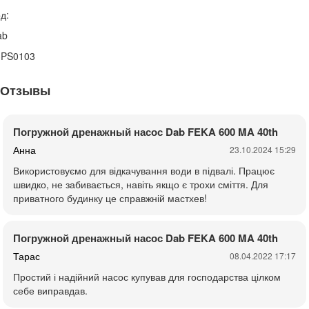
д:
ab
3PS0103
Отзывы
Погружной дренажный насос Dab FEKA 600 MA 40th
Анна
23.10.2024 15:29
Використовуємо для відкачування води в підвалі. Працює
швидко, не забивається, навіть якщо є трохи сміття. Для
приватного будинку це справжній мастхев!
Погружной дренажный насос Dab FEKA 600 MA 40th
Тарас
08.04.2022 17:17
Простий і надійний насос купував для господарства цілком
себе виправдав.