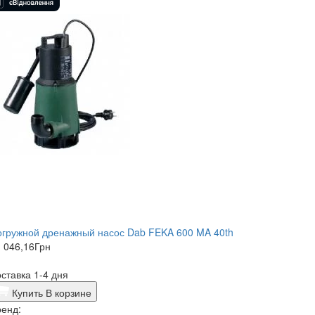
огружной дренажный насос Dab FEKA 600 MA 40th
 046,16
Грн
ставка 1-4 дня
Купить
В корзине
енд: