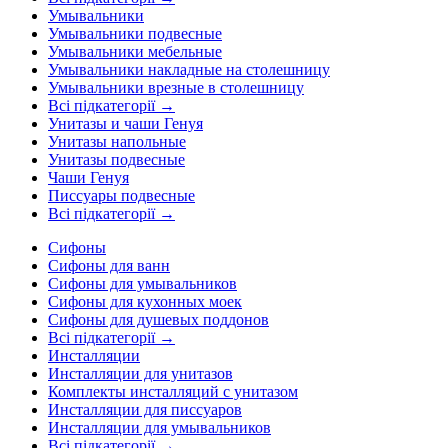
Умывальники
Умывальники подвесные
Умывальники мебельные
Умывальники накладные на столешницу
Умывальники врезные в столешницу
Всі підкатегорії →
Унитазы и чаши Генуя
Унитазы напольные
Унитазы подвесные
Чаши Генуя
Писсуары подвесные
Всі підкатегорії →
Сифоны
Сифоны для ванн
Сифоны для умывальников
Сифоны для кухонных моек
Сифоны для душевых поддонов
Всі підкатегорії →
Инсталляции
Инсталляции для унитазов
Комплекты инсталляций с унитазом
Инсталляции для писсуаров
Инсталляции для умывальников
Всі підкатегорії →