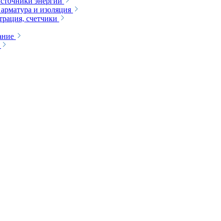
сточники энергии
 арматура и изоляция
трация, счетчики
ание