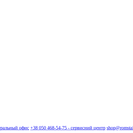
нтральный офис
+38 050 468-54-75 - сервисний центр
shop@romstal