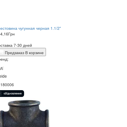
естовина чугунная черная 1.1/2"
4,16
Грн
ставка 7-30 дней
Предзаказ
В корзине
енд:
д:
eide
5180006