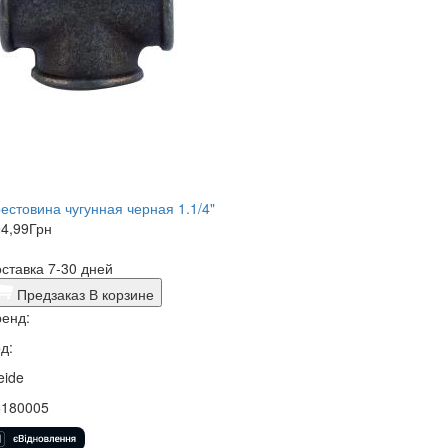
естовина чугунная черная 1.1/4"
4,99
Грн
ставка 7-30 дней
Предзаказ
В корзине
енд:
д:
eide
5180005