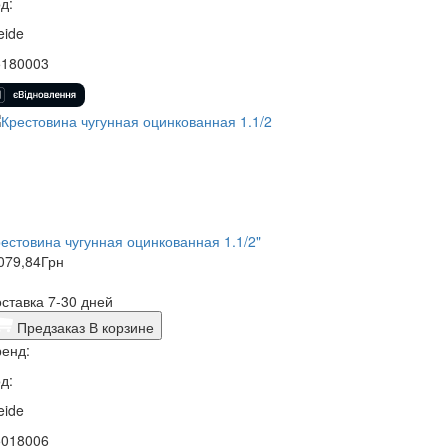
д:
eide
5180003
естовина чугунная оцинкованная 1.1/2"
079,84
Грн
ставка 7-30 дней
Предзаказ
В корзине
енд:
д:
eide
5018006