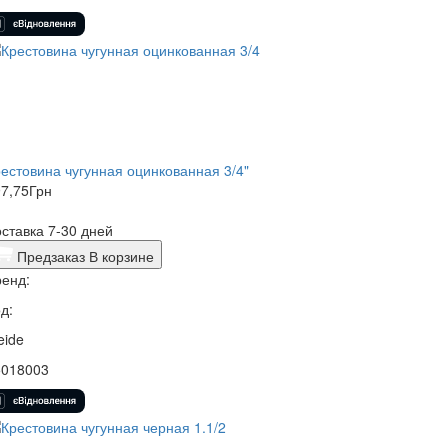
естовина чугунная оцинкованная 3/4"
7,75
Грн
ставка 7-30 дней
Предзаказ
В корзине
енд:
д:
eide
5018003