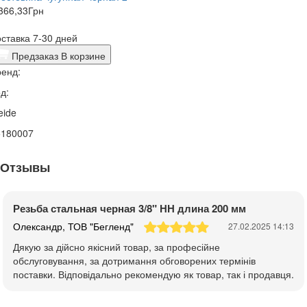
366,33
Грн
ставка 7-30 дней
Предзаказ
В корзине
енд:
д:
eide
5180007
Отзывы
Резьба стальная черная 3/8" НН длина 200 мм
Олександр, ТОВ "Бегленд"
27.02.2025 14:13
Дякую за дійсно якісний товар, за професійне
обслуговування, за дотримання обговорених термінів
поставки. Відповідально рекомендую як товар, так і продавця.