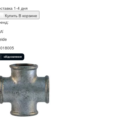
ставка 1-4 дня
Купить
В корзине
енд:
д:
eide
5018005