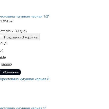
естовина чугунная черная 1/2"
1,95
Грн
ставка 7-30 дней
Предзаказ
В корзине
енд:
д:
eide
5180002
естовина чугунная черная 2"