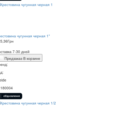
естовина чугунная черная 1"
5,36
Грн
ставка 7-30 дней
Предзаказ
В корзине
енд:
д:
eide
5180004