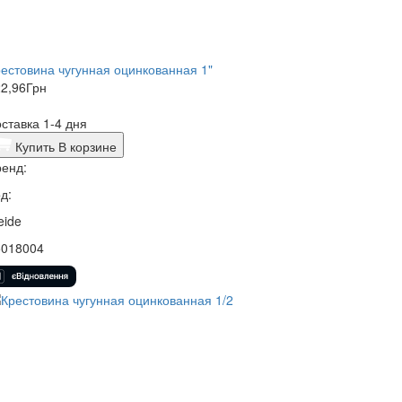
естовина чугунная оцинкованная 1"
2,96
Грн
ставка 1-4 дня
Купить
В корзине
енд:
д:
eide
5018004