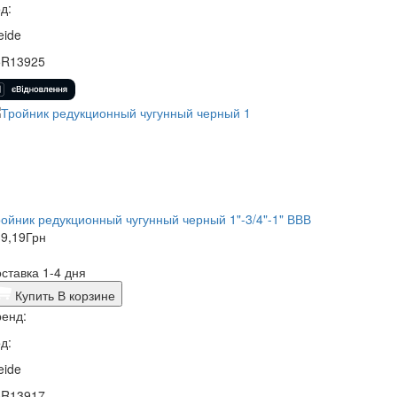
д:
eide
5R13925
ойник редукционный чугунный черный 1"-3/4"-1" ВВВ
9,19
Грн
ставка 1-4 дня
Купить
В корзине
енд:
д:
eide
5R13917