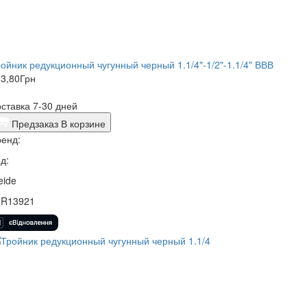
ойник редукционный чугунный черный 1.1/4"-1/2"-1.1/4" ВВВ
3,80
Грн
ставка 7-30 дней
Предзаказ
В корзине
енд:
д:
eide
5R13921