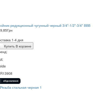
ойник редукционный чугунный черный 3/4"-1/2"-3/4" ВВВ
9,85
Грн
ставка 1-4 дня
Купить
В корзине
енд:
д:
eide
5R13908