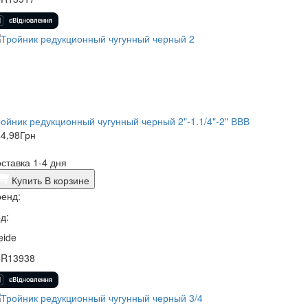
ойник редукционный чугунный черный 2"-1.1/4"-2" ВВВ
4,98
Грн
ставка 1-4 дня
Купить
В корзине
енд:
д:
eide
5R13938