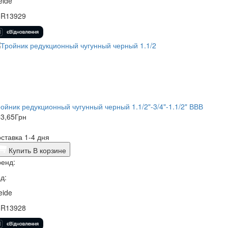
eide
5R13929
ойник редукционный чугунный черный 1.1/2"-3/4"-1.1/2" ВВВ
3,65
Грн
ставка 1-4 дня
Купить
В корзине
енд:
д:
eide
5R13928