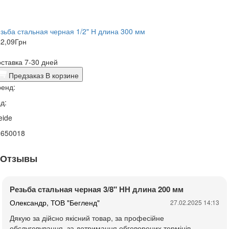
зьба стальная черная 1/2" Н длина 300 мм
2,09
Грн
ставка 7-30 дней
Предзаказ
В корзине
енд:
д:
eide
2650018
Отзывы
Резьба стальная черная 3/8" НН длина 200 мм
Олександр, ТОВ "Бегленд"
27.02.2025 14:13
Дякую за дійсно якісний товар, за професійне
обслуговування, за дотримання обговорених термінів