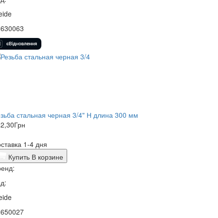
eide
2630063
зьба стальная черная 3/4" Н длина 300 мм
2,30
Грн
ставка 1-4 дня
Купить
В корзине
енд:
д:
eide
2650027