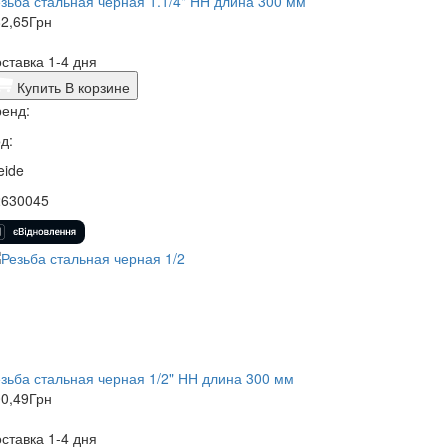
зьба стальная черная 1.1/4" НН длина 300 мм
2,65
Грн
ставка 1-4 дня
Купить
В корзине
енд:
д:
eide
2630045
зьба стальная черная 1/2" НН длина 300 мм
0,49
Грн
ставка 1-4 дня