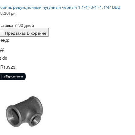
ойник редукционный чугунный черный 1.1/4"-3/4"-1.1/4" ВВВ
8,30
Грн
ставка 7-30 дней
Предзаказ
В корзине
енд:
д:
eide
5R13923