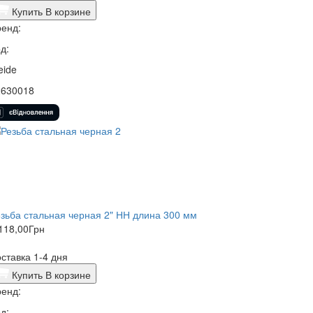
Купить
В корзине
енд:
д:
eide
2630018
зьба стальная черная 2" НН длина 300 мм
118,00
Грн
ставка 1-4 дня
Купить
В корзине
енд:
д: