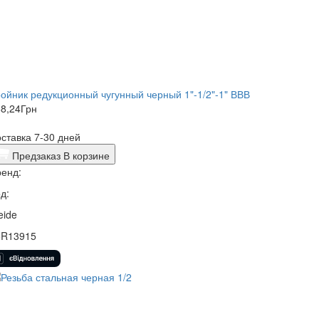
ойник редукционный чугунный черный 1"-1/2"-1" ВВВ
8,24
Грн
ставка 7-30 дней
Предзаказ
В корзине
енд:
д:
eide
5R13915