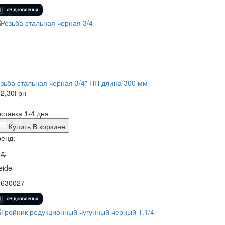
зьба стальная черная 3/4" НН длина 300 мм
2,30
Грн
ставка 1-4 дня
Купить
В корзине
енд:
д:
eide
2630027