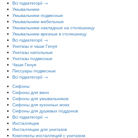
Всі підкатегорії →
Умывальники
Умывальники подвесные
Умывальники мебельные
Умывальники накладные на столешницу
Умывальники врезные в столешницу
Всі підкатегорії →
Унитазы и чаши Генуя
Унитазы напольные
Унитазы подвесные
Чаши Генуя
Писсуары подвесные
Всі підкатегорії →
Сифоны
Сифоны для ванн
Сифоны для умывальников
Сифоны для кухонных моек
Сифоны для душевых поддонов
Всі підкатегорії →
Инсталляции
Инсталляции для унитазов
Комплекты инсталляций с унитазом