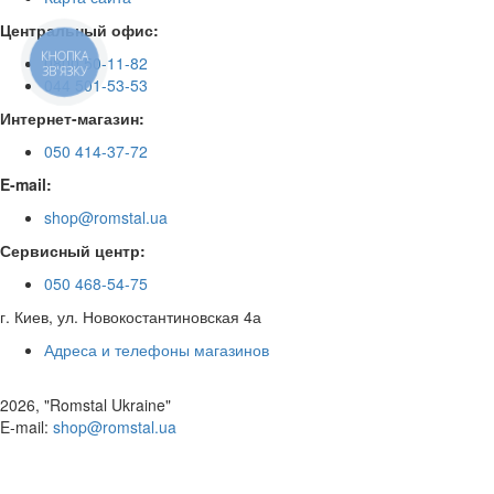
Центральный офис:
КНОПКА
0800 50-11-82
ЗВ'ЯЗКУ
044 501-53-53
Интернет-магазин:
050 414-37-72
E-mail:
shop@romstal.ua
Сервисный центр:
050 468-54-75
г. Киев, ул. Новокостантиновская 4а
Адреса и телефоны магазинов
2026, "Romstal Ukraine"
​E-mail:
shop@romstal.ua