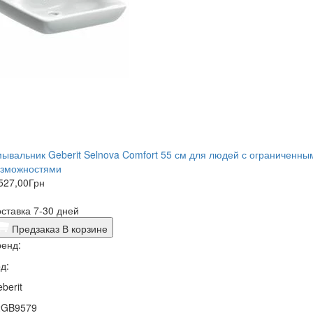
ывальник Geberit Selnova Comfort 55 см для людей с ограниченны
озможностями
527,00
Грн
ставка 7-30 дней
Предзаказ
В корзине
енд:
д:
berit
2GB9579