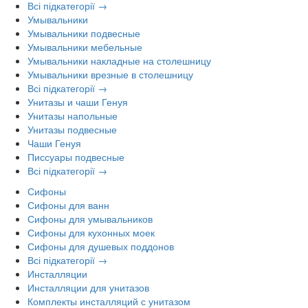
Всі підкатегорії →
Умывальники
Умывальники подвесные
Умывальники мебельные
Умывальники накладные на столешницу
Умывальники врезные в столешницу
Всі підкатегорії →
Унитазы и чаши Генуя
Унитазы напольные
Унитазы подвесные
Чаши Генуя
Писсуары подвесные
Всі підкатегорії →
Сифоны
Сифоны для ванн
Сифоны для умывальников
Сифоны для кухонных моек
Сифоны для душевых поддонов
Всі підкатегорії →
Инсталляции
Инсталляции для унитазов
Комплекты инсталляций с унитазом