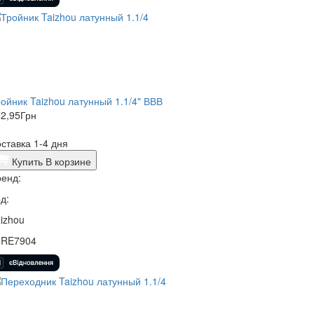
ойник Taizhou латунный 1.1/4" ВВВ
2,95
Грн
ставка 1-4 дня
Купить
В корзине
енд:
д:
izhou
0RE7904