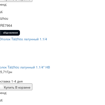
енд:
д:
izhou
0RE7964
олок Taizhou латунный 1.1/4" НВ
5,71
Грн
ставка 1-4 дня
Купить
В корзине
енд:
д: