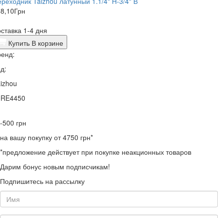
реходник Taizhou латунный 1.1/4" Н-3/4" В
8,10
Грн
ставка 1-4 дня
Купить
В корзине
енд:
д:
izhou
0RE4450
-500
грн
на вашу покупку от 4750 грн*
*предложение действует при покупке неакционных товаров
Дарим бонус новым подписчикам!
Подпишитесь на рассылку