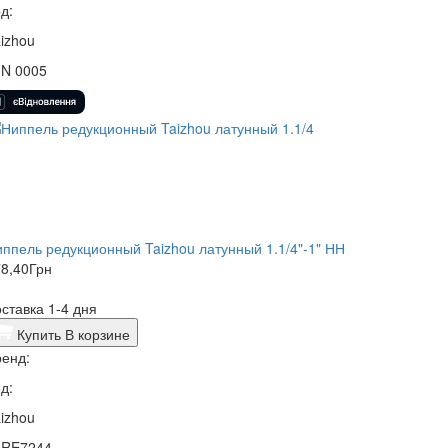
д:
izhou
0N 0005
ппель редукционный Taizhou латунный 1.1/4"-1" НН
8,40
Грн
ставка 1-4 дня
Купить
В корзине
енд:
д:
izhou
0RE7244