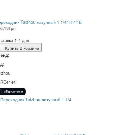
реходник Taizhou латунный 1.1/4" Н-1" В
6,18
Грн
ставка 1-4 дня
Купить
В корзине
енд:
д:
izhou
0RE4444