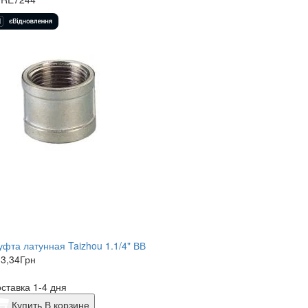
фта латунная Taizhou 1.1/4" ВВ
3,34
Грн
ставка 1-4 дня
Купить
В корзине