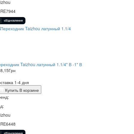
izhou
0RE7944
реходник Taizhou латунный 1.1/4" В -1" В
8,15
Грн
ставка 1-4 дня
Купить
В корзине
енд:
д:
izhou
0RE6448