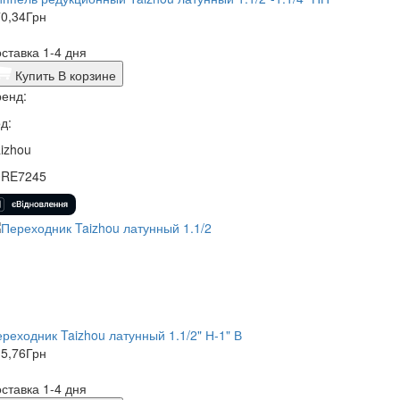
0,34
Грн
ставка 1-4 дня
Купить
В корзине
енд:
д:
izhou
0RE7245
реходник Taizhou латунный 1.1/2" Н-1" В
5,76
Грн
ставка 1-4 дня