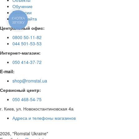
Обучение
Вакансии
Карта сайта
КНОПКА
ЗВ'ЯЗКУ
Центральный офис:
0800 50-11-82
044 501-53-53
Интернет-магазин:
050 414-37-72
E-mail:
shop@romstal.ua
Сервисный центр:
050 468-54-75
г. Киев, ул. Новокостантиновская 4а
Адреса и телефоны магазинов
2026, "Romstal Ukraine"