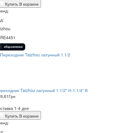
Купить
В корзине
енд:
д:
izhou
0RE4451
реходник Taizhou латунный 1.1/2" Н-1.1/4" В
9,61
Грн
ставка 1-4 дня
Купить
В корзине
енд:
д: