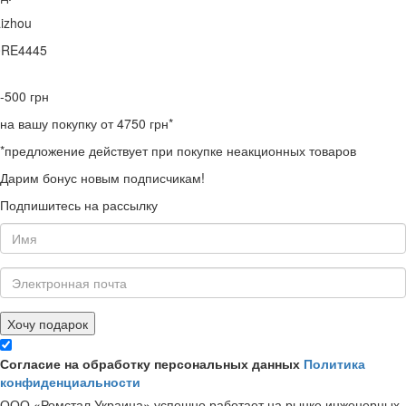
izhou
0RE4445
-500
грн
на вашу покупку от 4750 грн*
*предложение действует при покупке неакционных товаров
Дарим бонус новым подписчикам!
Подпишитесь на рассылку
Хочу подарок
Согласие на обработку персональных данных
Политика
конфиденциальности
ООО «Ромстал Украина» успешно работает на рынке инженерных